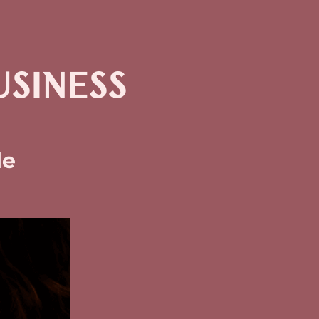
SINESS
le