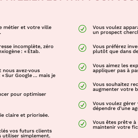
 métier et votre ville
Vous voulez appara
R
.
un prospect cherche
resse incomplète, zéro
Vous préférez inve
R
xiogène : « Étab.
plutôt que dans d
Vous aimez les exp
R
 nous avez‑vous
appliquer pas à pa
t « Sur Google … mais je
Vous souhaitez rec
R
augmenter votre bu
cer pour optimiser
Vous voulez gérer 
R
dépendre d’une ag
 claire et priorisée.
Vous êtes prêt·e à
R
maintenir votre fi
és vos futurs clients
 utiliser simplement.