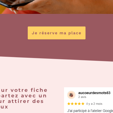
Je réserve ma place
sur votre fiche
partez avec un
ur attirer des
aux