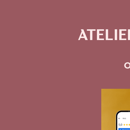
ATELI
O