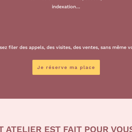
indexation…
ssez filer des appels, des visites, des ventes, sans même 
Je réserve ma place
T ATELIER EST FAIT POUR VOUS